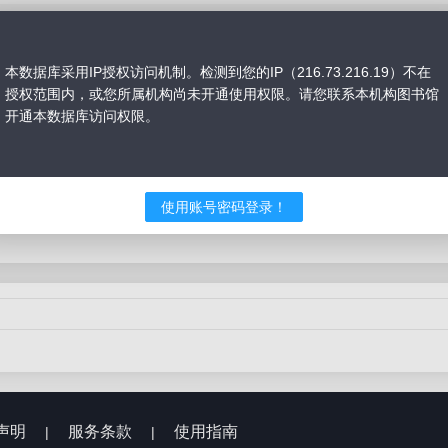
本数据库采用IP授权访问机制。检测到您的IP（216.73.216.19）不在
授权范围内，或您所属机构尚未开通使用权限。请您联系本机构图书馆
开通本数据库访问权限。
课
真题精解课
模考冲刺课
专项强化课
导学课
41-60课时
60课时以上
使用账号密码登录！
声明
服务条款
使用指南
|
|