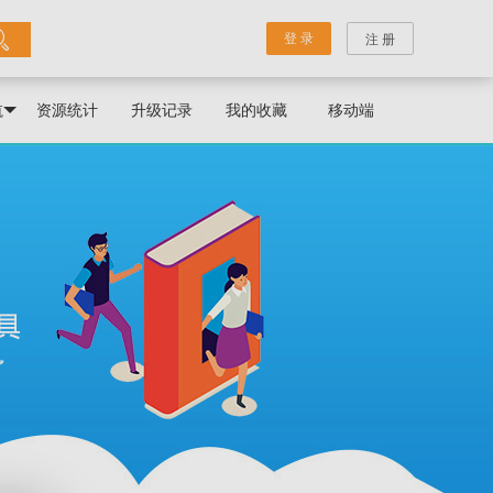
登 录
注 册
航
资源统计
升级记录
我的收藏
移动端