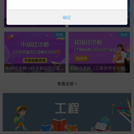
确定
中级会计专业技术资格（中级会计实务）基础精讲课
中级会计专业技术资格（中级经济法）基础精讲课
视频
视频
中级经济师（经济基础理论及相关知识）零基础精讲课
初级经济师（工商管理专业知识与实务）-精讲课
查看全部