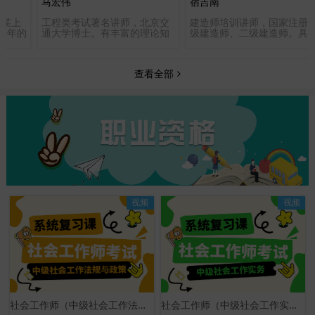
马宏伟
宿吉南
任某上
工程类考试著名讲师，北京交
建造师培训讲师，国家注册
6年的
通大学博士。有丰富的理论知
级建造师、二级建造师。具
验。授
识和实践经验。讲课重点突
多年的施工现场经验，从事
击考
出，脉络清晰，受到广大学员
造师培训以来，讲课风格独
落，条
一致好评。
特，风趣幽默，思路清晰、
查看全部
你在轻
辑性强、直击考点、命题点
知识!
其编写的《猛龙过江》更是
受学员好评、被学员誉为新
代项目管理第一人。
视频
视频
社会工作师（中级社会工作法规与政策）系统复习课
社会工作师（中级社会工作实务）系统复习课