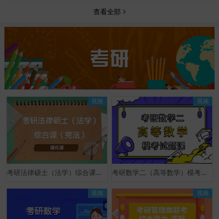
查看全部
视频
视频
考研法律硕士（法学）综合课（宪法）强化课
考研数学二（高等数学）模考试题课
视频
视频