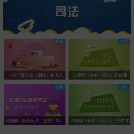
视频
视频
法律职业资格（刑法）精讲课
法律职业资格（宪法）精讲课
视频
视频
法律职业资格民法（总则）精讲课
法律职业资格（经济法）精讲课