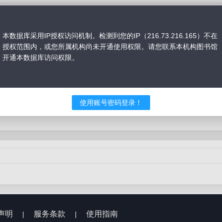
本数据库采用IP授权访问机制。检测到您的IP（216.73.216.165）不在
授权范围内，或您所属机构尚未开通使用权限。请您联系本机构图书馆
开通本数据库访问权限。
课
真题精解课
模考冲刺课
专项强化课
导学课
41-60课时
60课时以上
使用账号密码登录！
声明
服务条款
使用指南
|
|