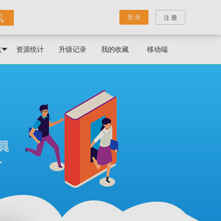
登 录
注 册
航
资源统计
升级记录
我的收藏
移动端