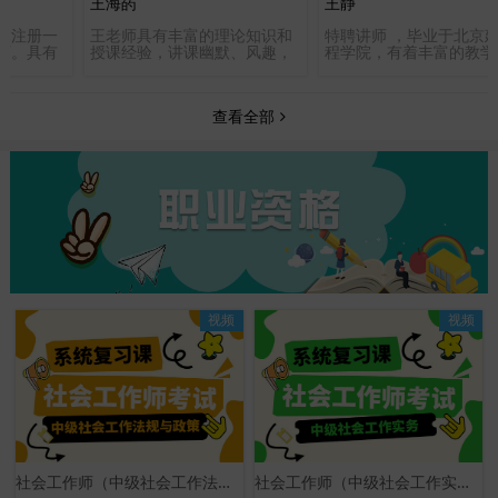
王海菂
王静
家注册一
王老师具有丰富的理论知识和
特聘讲师 ，毕业于北京
师。具有
授课经验，讲课幽默、风趣，
程学院，有着丰富的教学
，从事建
激情四射，思路清晰，重点突
验，对考点、重点、难点
风格独
出，煽情加鼓励掌控整个课堂
准确、对待学员耐心认真
清晰、逻
气氛，熟谙近几年经济师工商
责任感，受到广大学员一
查看全部
命题点，
管理专业、会计职称部分课程
评。
》更是深
命题规律及市场，善于总结归
誉为新一
纳，备课颇具特色，能为学员
提高学习效率，起到事半功倍
的效果，深受学员欢迎！
视频
视频
社会工作师（中级社会工作法规与政策）系统复习课
社会工作师（中级社会工作实务）系统复习课