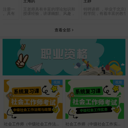
王海菂
王静
家注册一
王老师具有丰富的理论知识和
特聘讲师 ，毕业于北京
师。具有
授课经验，讲课幽默、风趣，
程学院，有着丰富的教学
，从事建
激情四射，思路清晰，重点突
验，对考点、重点、难点
风格独
出，煽情加鼓励掌控整个课堂
准确、对待学员耐心认真
清晰、逻
气氛，熟谙近几年经济师工商
责任感，受到广大学员一
查看全部
命题点，
管理专业、会计职称部分课程
评。
》更是深
命题规律及市场，善于总结归
誉为新一
纳，备课颇具特色，能为学员
提高学习效率，起到事半功倍
的效果，深受学员欢迎！
视频
视频
社会工作师（中级社会工作法规与政策）系统复习课
社会工作师（中级社会工作实务）系统复习课