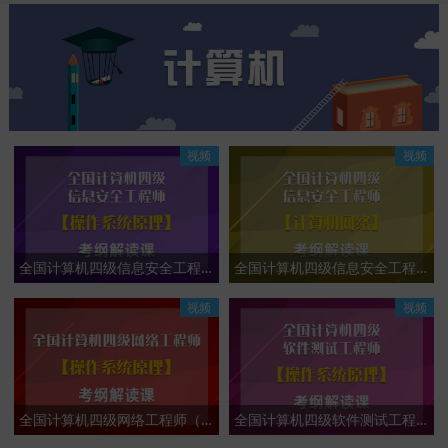
视频
视频
全国计算机四级信息安全工程师（操作系统原理）考纲解读课
全国计算机四级信息安全工程师（计算机网络）考纲解读课
视频
视频
全国计算机四级网络工程师（操作系统原理）考纲解读课
全国计算机四级软件测试工程师（操作系统原理）考纲解读课