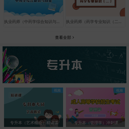
执业药师（中药学综合知识与技能）基础课
执业药师（药学专业知识（二））基础课
查看全部
视频
视频
专升本（艺术概论）精讲课
专升本（管理学）冲刺课