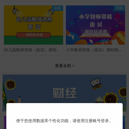
视频
视频
幼儿园教师资格（面试）课程精讲课
小学教师资格（面试）课程精讲课
查看全部
视频
视频
便于您使用数据库个性化功能，请使用注册账号登录。