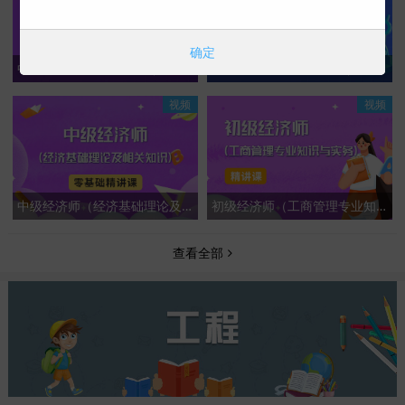
确定
中级会计专业技术资格（中级会计实务）基础精讲课
中级会计专业技术资格（中级经济法）基础精讲课
视频
视频
中级经济师（经济基础理论及相关知识）零基础精讲课
初级经济师（工商管理专业知识与实务）-精讲课
查看全部