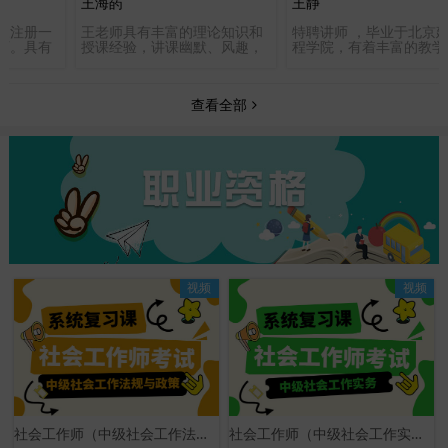
王海菂
王静
家注册一
王老师具有丰富的理论知识和
特聘讲师 ，毕业于北京
师。具有
授课经验，讲课幽默、风趣，
程学院，有着丰富的教学
，从事建
激情四射，思路清晰，重点突
验，对考点、重点、难点
风格独
出，煽情加鼓励掌控整个课堂
准确、对待学员耐心认真
清晰、逻
气氛，熟谙近几年经济师工商
责任感，受到广大学员一
查看全部
命题点，
管理专业、会计职称部分课程
评。
》更是深
命题规律及市场，善于总结归
誉为新一
纳，备课颇具特色，能为学员
提高学习效率，起到事半功倍
的效果，深受学员欢迎！
视频
视频
社会工作师（中级社会工作法规与政策）系统复习课
社会工作师（中级社会工作实务）系统复习课