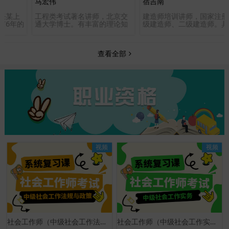
马宏伟
宿吉南
任某上
工程类考试著名讲师，北京交
建造师培训讲师，国家注册
6年的
通大学博士。有丰富的理论知
级建造师、二级建造师。具
验。授
识和实践经验。讲课重点突
多年的施工现场经验，从事
击考
出，脉络清晰，受到广大学员
造师培训以来，讲课风格独
落，条
一致好评。
特，风趣幽默，思路清晰、
查看全部
你在轻
辑性强、直击考点、命题点
知识!
其编写的《猛龙过江》更是
受学员好评、被学员誉为新
代项目管理第一人。
视频
视频
社会工作师（中级社会工作法规与政策）系统复习课
社会工作师（中级社会工作实务）系统复习课