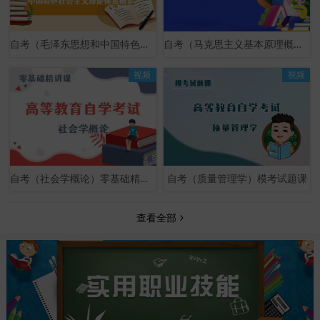
自考（毛泽东思想和中国特色社会主义理论体系概论）零基础精讲课
自考（马克思主义基本原理概论）零基础精讲课
视频
视频
自考（社会学概论）零基础精讲课
自考（质量管理学）模考试题课
查看全部