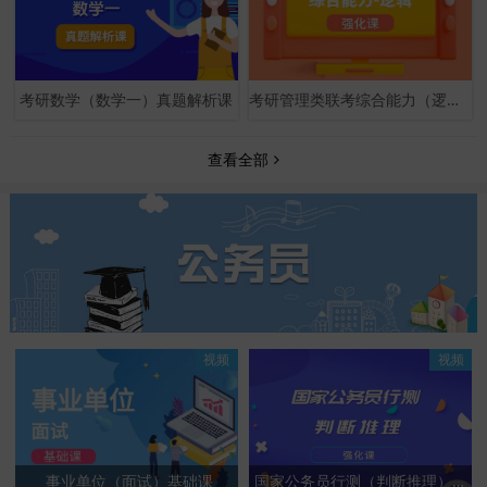
考研数学（数学一）真题解析课
考研管理类联考综合能力（逻辑）强化课
查看全部
视频
视频
事业单位（面试）基础课
国家公务员行测（判断推理）强化课