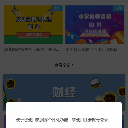
视频
视频
幼儿园教师资格（面试）课程精讲课
小学教师资格（面试）课程精讲课
查看全部
视频
视频
便于您使用数据库个性化功能，请使用注册账号登录。