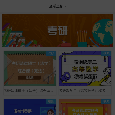
查看全部
视频
视频
考研法律硕士（法学）综合课（宪法）强化课
考研数学二（高等数学）模考试题课
视频
视频