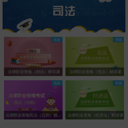
视频
视频
法律职业资格（刑法）精讲课
法律职业资格（宪法）精讲课
视频
视频
法律职业资格民法（总则）精讲课
法律职业资格（经济法）精讲课