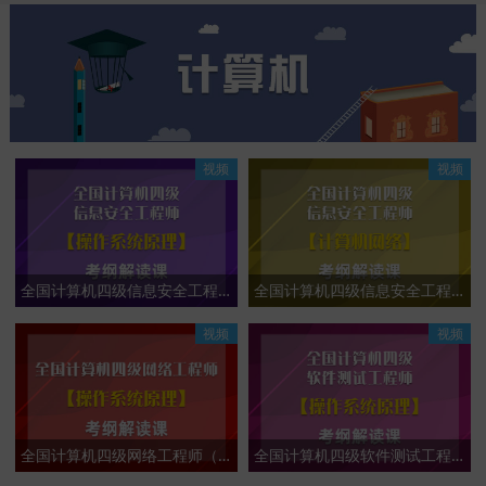
视频
视频
全国计算机四级信息安全工程师（操作系统原理）考纲解读课
全国计算机四级信息安全工程师（计算机网络）考纲解读课
视频
视频
全国计算机四级网络工程师（操作系统原理）考纲解读课
全国计算机四级软件测试工程师（操作系统原理）考纲解读课