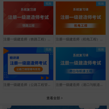
视频
视频
注册一级建造师（铁路工程）系统复习课
注册一级建造师（机电工程）系统复习课
视频
视频
注册一级建造师（公路工程管理与实务）精讲课
注册一级建造师（港口与航道工程）系统复习课
查看全部