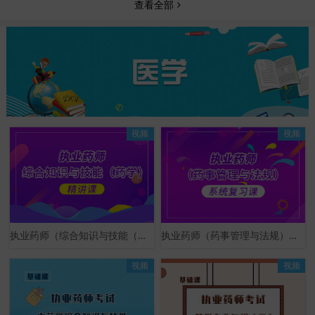
查看全部
视频
视频
执业药师（综合知识与技能（药学））精讲课
执业药师（药事管理与法规）系统复习课
视频
视频