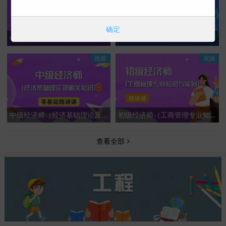
确定
中级会计专业技术资格（中级会计实务）基础精讲课
中级会计专业技术资格（中级经济法）基础精讲课
视频
视频
中级经济师（经济基础理论及相关知识）零基础精讲课
初级经济师（工商管理专业知识与实务）-精讲课
查看全部