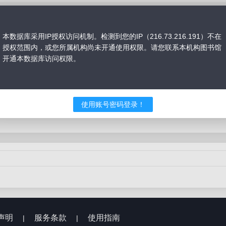
本数据库采用IP授权访问机制。检测到您的IP（216.73.216.191）不在
授权范围内，或您所属机构尚未开通使用权限。请您联系本机构图书馆
开通本数据库访问权限。
课
真题精解课
模考冲刺课
专项强化课
导学课
41-60课时
60课时以上
使用账号密码登录！
声明
服务条款
使用指南
|
|