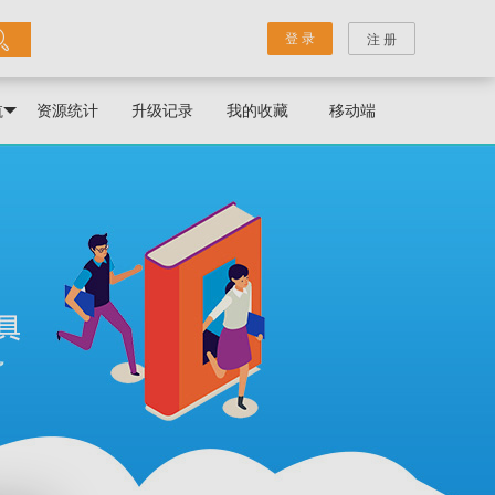
登 录
注 册
航
资源统计
升级记录
我的收藏
移动端