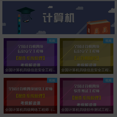
视频
视频
全国计算机四级信息安全工程师（操作系统原理）考纲解读课
全国计算机四级信息安全工程师（计算机网络）考纲解读课
视频
视频
全国计算机四级网络工程师（操作系统原理）考纲解读课
全国计算机四级软件测试工程师（操作系统原理）考纲解读课