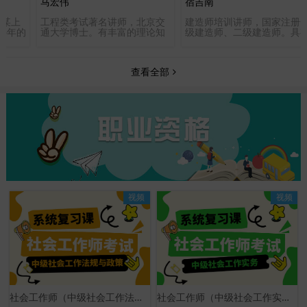
马宏伟
宿吉南
任某上
工程类考试著名讲师，北京交
建造师培训讲师，国家注册
6年的
通大学博士。有丰富的理论知
级建造师、二级建造师。具
验。授
识和实践经验。讲课重点突
多年的施工现场经验，从事
击考
出，脉络清晰，受到广大学员
造师培训以来，讲课风格独
落，条
一致好评。
特，风趣幽默，思路清晰、
查看全部
你在轻
辑性强、直击考点、命题点
知识!
其编写的《猛龙过江》更是
受学员好评、被学员誉为新
代项目管理第一人。
视频
视频
社会工作师（中级社会工作法规与政策）系统复习课
社会工作师（中级社会工作实务）系统复习课