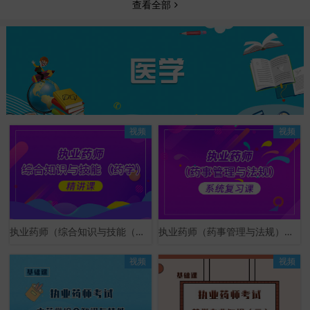
查看全部
视频
视频
执业药师（综合知识与技能（药学））精讲课
执业药师（药事管理与法规）系统复习课
视频
视频