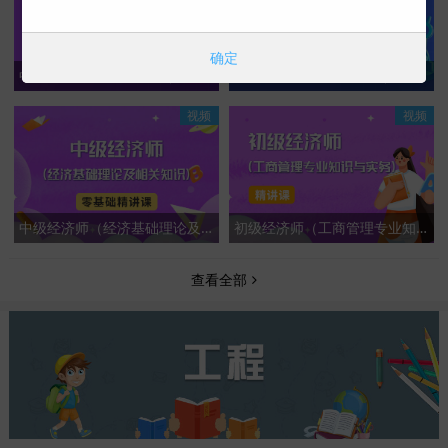
确定
中级会计专业技术资格（中级会计实务）基础精讲课
中级会计专业技术资格（中级经济法）基础精讲课
视频
视频
中级经济师（经济基础理论及相关知识）零基础精讲课
初级经济师（工商管理专业知识与实务）-精讲课
查看全部