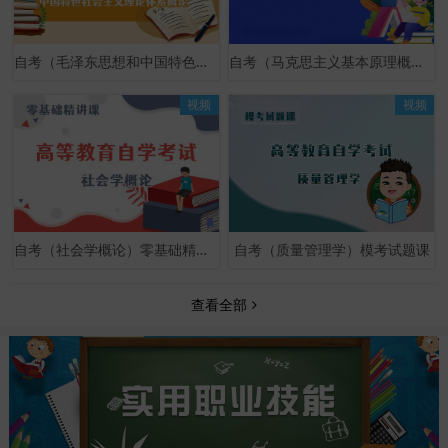
自考（毛泽东思想和中国特色社会主义理论体系概论）零基础精讲课
自考（马克思主义基本原理概论）零基础精讲课
视频
视频
自考（社会学概论）零基础精讲课
自考（质量管理学）模考试题课
查看全部