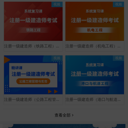
视频
视频
注册一级建造师（铁路工程）系统复习课
注册一级建造师（机电工程）系统复习课
视频
视频
注册一级建造师（公路工程管理与实务）精讲课
注册一级建造师（港口与航道工程）系统复习课
查看全部