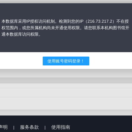
本数据库采用IP授权访问机制。检测到您的IP（216.73.217.2）不在授
权范围内，或您所属机构尚未开通使用权限。请您联系本机构图书馆开
通本数据库访问权限。
课
真题精解课
模考冲刺课
专项强化课
导学课
41-60课时
60课时以上
使用账号密码登录！
声明
服务条款
使用指南
|
|