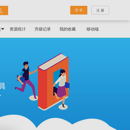
登 录
注 册
航
资源统计
升级记录
我的收藏
移动端