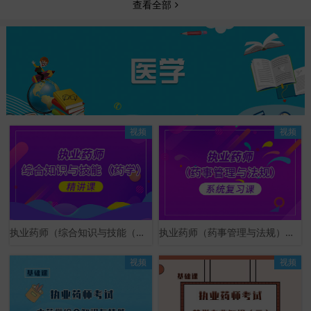
查看全部
视频
视频
执业药师（综合知识与技能（药学））精讲课
执业药师（药事管理与法规）系统复习课
视频
视频