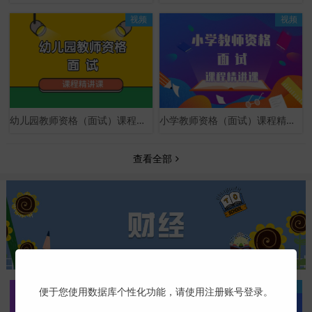
视频
视频
幼儿园教师资格（面试）课程精讲课
小学教师资格（面试）课程精讲课
查看全部
视频
视频
便于您使用数据库个性化功能，请使用注册账号登录。