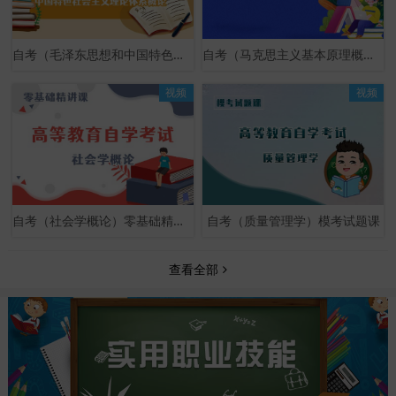
自考（毛泽东思想和中国特色社会主义理论体系概论）零基础精讲课
自考（马克思主义基本原理概论）零基础精讲课
视频
视频
自考（社会学概论）零基础精讲课
自考（质量管理学）模考试题课
查看全部