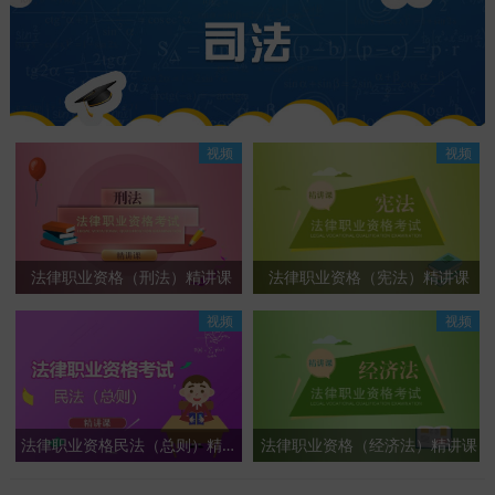
视频
视频
法律职业资格（刑法）精讲课
法律职业资格（宪法）精讲课
视频
视频
法律职业资格民法（总则）精讲课
法律职业资格（经济法）精讲课