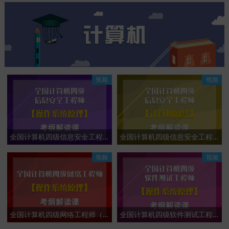
视频
视频
全国计算机四级信息安全工程师（操作系统原理）考纲解读课
全国计算机四级信息安全工程师（计算机网络）考纲解读课
视频
视频
全国计算机四级网络工程师（操作系统原理）考纲解读课
全国计算机四级软件测试工程师（操作系统原理）考纲解读课