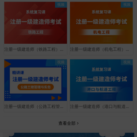
视频
视频
注册一级建造师（铁路工程）系统复习课
注册一级建造师（机电工程）系统复习课
视频
视频
注册一级建造师（公路工程管理与实务）精讲课
注册一级建造师（港口与航道工程）系统复习课
查看全部