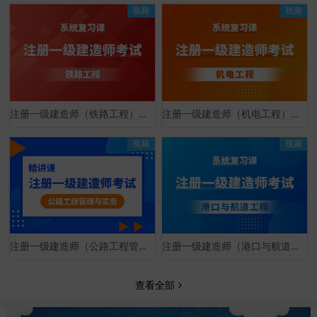
视频
视频
注册一级建造师（铁路工程）系统复习课
注册一级建造师（机电工程）系统复习课
视频
视频
注册一级建造师（公路工程管理与实务）精讲课
注册一级建造师（港口与航道工程）系统复习课
查看全部