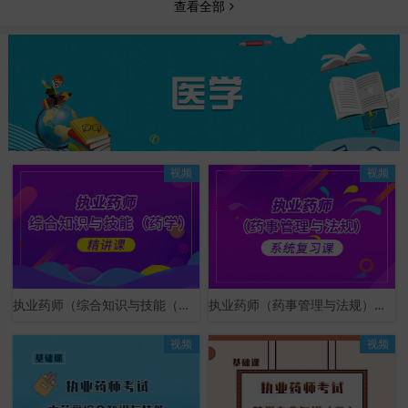
查看全部
视频
视频
执业药师（综合知识与技能（药学））精讲课
执业药师（药事管理与法规）系统复习课
视频
视频