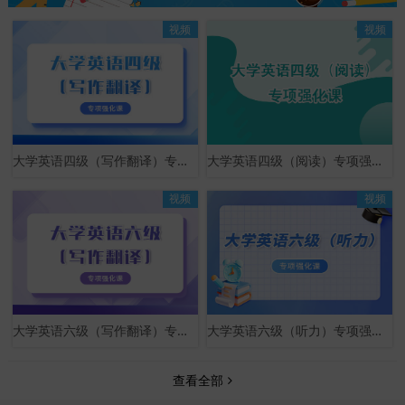
视频
视频
大学英语四级（写作翻译）专项强化课
大学英语四级（阅读）专项强化课
视频
视频
大学英语六级（写作翻译）专项强化课
大学英语六级（听力）专项强化课
查看全部