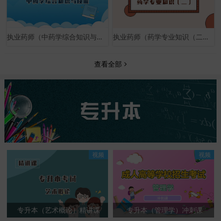
执业药师（中药学综合知识与技能）基础课
执业药师（药学专业知识（二））基础课
查看全部
视频
视频
专升本（艺术概论）精讲课
专升本（管理学）冲刺课